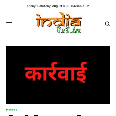
Skip
Today: Saturday, August 8 2026
4
:
18
:
49
PM
to
content
India121
उत्तराखंड
POSTED
IN