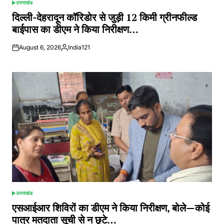
उत्तराखंड
POSTED
IN
दिल्ली-देहरादून कॉरिडोर से जुड़ी 12 किमी ग्रीनफील्ड
बाईपास का डीएम ने किया निरीक्षण…
August 6, 2026
India121
Posted
by
उत्तराखंड
POSTED
IN
एसआईआर शिविरों का डीएम ने किया निरीक्षण, बोले—कोई
पात्र मतदाता सूची से न छूटे…