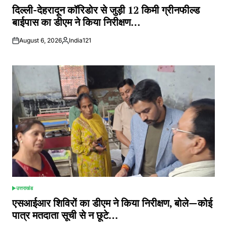
IN
दिल्ली-देहरादून कॉरिडोर से जुड़ी 12 किमी ग्रीनफील्ड
बाईपास का डीएम ने किया निरीक्षण…
August 6, 2026
India121
Posted
by
उत्तराखंड
POSTED
IN
एसआईआर शिविरों का डीएम ने किया निरीक्षण, बोले—कोई
पात्र मतदाता सूची से न छूटे…