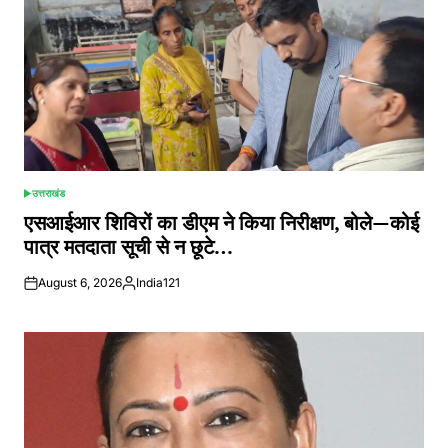
उत्तराखंड
POSTED
IN
एसआईआर शिविरों का डीएम ने किया निरीक्षण, बोले—कोई
पात्र मतदाता सूची से न छूटे…
August 6, 2026
India121
Posted
by