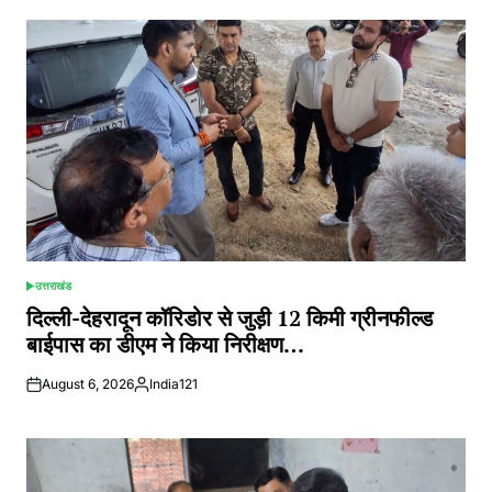
उत्तराखंड
POSTED
IN
दिल्ली-देहरादून कॉरिडोर से जुड़ी 12 किमी ग्रीनफील्ड
बाईपास का डीएम ने किया निरीक्षण…
August 6, 2026
India121
Posted
by