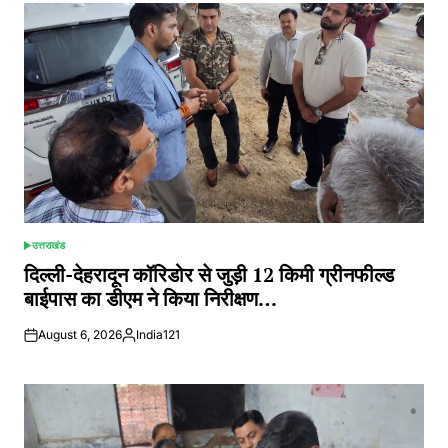
उत्तराखंड
POSTED
IN
दिल्ली-देहरादून कॉरिडोर से जुड़ी 12 किमी ग्रीनफील्ड
बाईपास का डीएम ने किया निरीक्षण…
August 6, 2026
India121
Posted
by