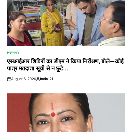
उत्तराखंड
POSTED
IN
एसआईआर शिविरों का डीएम ने किया निरीक्षण, बोले—कोई
पात्र मतदाता सूची से न छूटे…
August 6, 2026
India121
Posted
by