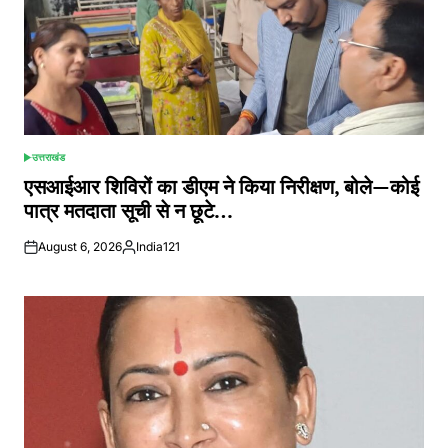
उत्तराखंड
POSTED
IN
एसआईआर शिविरों का डीएम ने किया निरीक्षण, बोले—कोई
पात्र मतदाता सूची से न छूटे…
August 6, 2026
India121
Posted
by