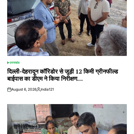
उत्तराखंड
POSTED
IN
दिल्ली-देहरादून कॉरिडोर से जुड़ी 12 किमी ग्रीनफील्ड
बाईपास का डीएम ने किया निरीक्षण…
August 6, 2026
India121
Posted
by