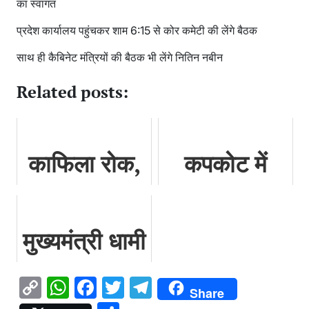
का स्वागत
प्रदेश कार्यालय पहुंचकर शाम 6:15 से कोर कमेटी की लेंगे बैठक
साथ ही कैबिनेट मंत्रियों की बैठक भी लेंगे नितिन नबीन
Related posts:
काफिला रोक,
कपकोट में
लोगों से मिलने
तहसील दिवस:
पहुंचे मुख्यमंत्री
49 शिकायतों
मुख्यमंत्री धामी
पुष्कर सिंह
का त्वरित
ने 121 करोड़
धामी
निस्तारण,
Copy
WhatsApp
Facebook
Twitter
Telegram
Share
52 लाख 46