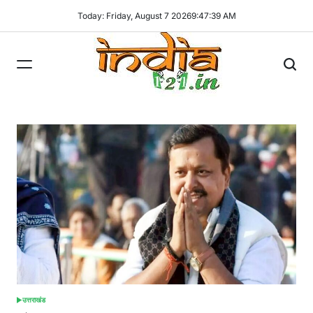
Skip
Today: Friday, August 7 2026
9
:
47
:
39
AM
to
content
India121
उत्तराखंड
POSTED