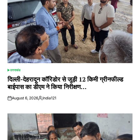
उत्तराखंड
POSTED
IN
दिल्ली-देहरादून कॉरिडोर से जुड़ी 12 किमी ग्रीनफील्ड
बाईपास का डीएम ने किया निरीक्षण…
August 6, 2026
India121
Posted
by