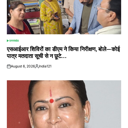
उत्तराखंड
POSTED
IN
एसआईआर शिविरों का डीएम ने किया निरीक्षण, बोले—कोई
पात्र मतदाता सूची से न छूटे…
August 6, 2026
India121
Posted
by