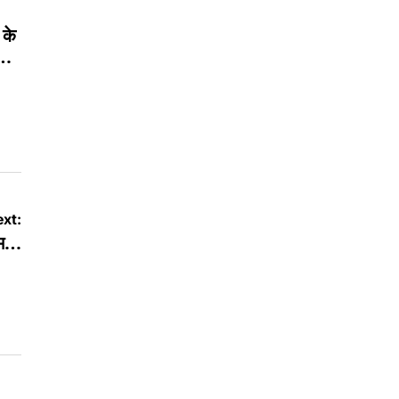
 के
ी…
xt:
राम…