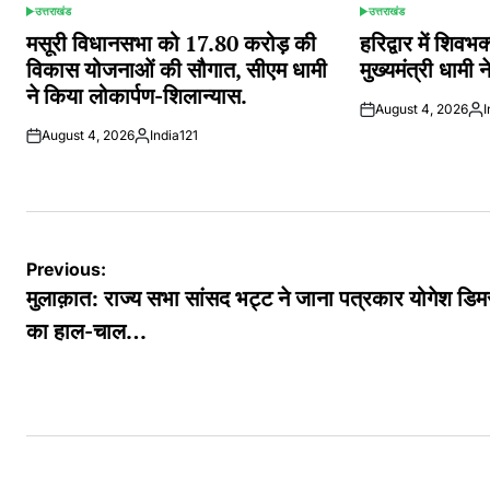
उत्तराखंड
उत्तराखंड
POSTED
POSTED
IN
IN
मसूरी विधानसभा को 17.80 करोड़ की
हरिद्वार में शिवभक्
विकास योजनाओं की सौगात, सीएम धामी
मुख्यमंत्री धामी
ने किया लोकार्पण-शिलान्यास.
August 4, 2026
I
Pos
August 4, 2026
India121
by
Posted
by
Post
Previous:
navigation
मुलाक़ात: राज्य सभा सांसद भट्ट ने जाना पत्रकार योगेश डिम
का हाल-चाल…