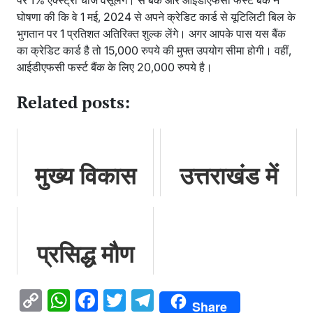
पर 1% एक्स्ट्रा चार्ज वसूलेंगे। स बैंक और आईडीएफसी फर्स्ट बैंक ने
घोषणा की कि वे 1 मई, 2024 से अपने क्रेडिट कार्ड से यूटिलिटी बिल के
भुगतान पर 1 प्रतिशत अतिरिक्त शुल्क लेंगे। अगर आपके पास यस बैंक
का क्रेडिट कार्ड है तो 15,000 रुपये की मुफ्त उपयोग सीमा होगी। वहीं,
आईडीएफसी फर्स्ट बैंक के लिए 20,000 रुपये है।
Related posts:
मुख्य विकास
उत्तराखंड में
अधिकारी
एक बार फिर
आरसी तिवारी
पुलिस विभाग में
प्रसिद्ध मौण
ने किया विभिन्न
बड़ी कार्रवाई,
मेला इस साल
पोलिंग बूथों का
136 कर्मियों
Copy
WhatsApp
Facebook
Twitter
Telegram
Share