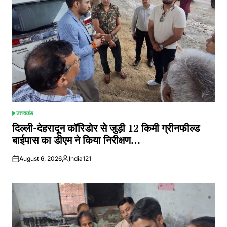
उत्तराखंड
POSTED
IN
दिल्ली-देहरादून कॉरिडोर से जुड़ी 12 किमी ग्रीनफील्ड
बाईपास का डीएम ने किया निरीक्षण…
August 6, 2026
India121
Posted
by