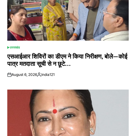
उत्तराखंड
POSTED
IN
एसआईआर शिविरों का डीएम ने किया निरीक्षण, बोले—कोई
पात्र मतदाता सूची से न छूटे…
August 6, 2026
India121
Posted
by