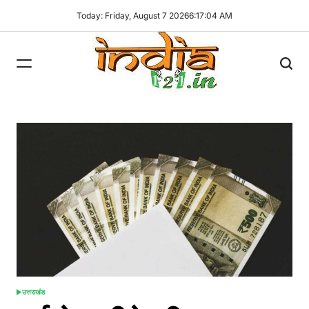
Skip
Today: Friday, August 7 2026
6
:
17
:
05
AM
to
content
India121
उत्तराखंड
POSTED
IN