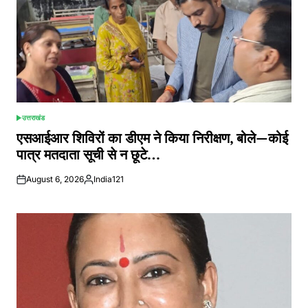
उत्तराखंड
POSTED
IN
एसआईआर शिविरों का डीएम ने किया निरीक्षण, बोले—कोई
पात्र मतदाता सूची से न छूटे…
August 6, 2026
India121
Posted
by