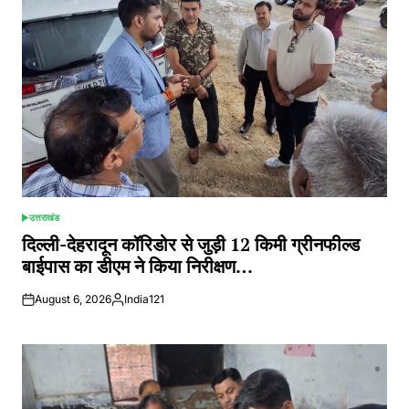
उत्तराखंड
POSTED
IN
दिल्ली-देहरादून कॉरिडोर से जुड़ी 12 किमी ग्रीनफील्ड
बाईपास का डीएम ने किया निरीक्षण…
August 6, 2026
India121
Posted
by