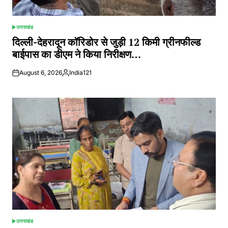
उत्तराखंड
POSTED
IN
दिल्ली-देहरादून कॉरिडोर से जुड़ी 12 किमी ग्रीनफील्ड
बाईपास का डीएम ने किया निरीक्षण…
August 6, 2026
India121
Posted
by
उत्तराखंड
POSTED