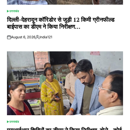
उत्तराखंड
POSTED
IN
दिल्ली-देहरादून कॉरिडोर से जुड़ी 12 किमी ग्रीनफील्ड
बाईपास का डीएम ने किया निरीक्षण…
August 6, 2026
India121
Posted
by
उत्तराखंड
POSTED
IN