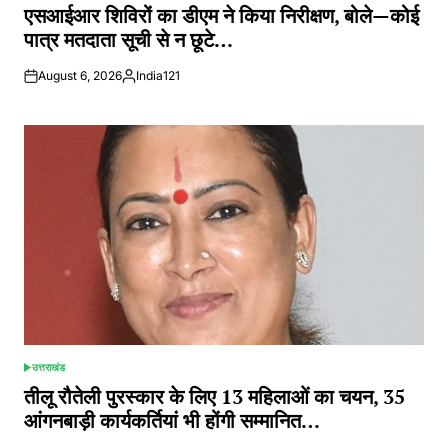
IN
एसआईआर शिविरों का डीएम ने किया निरीक्षण, बोले—कोई
पात्र मतदाता सूची से न छूटे…
August 6, 2026
India121
Posted
by
उत्तराखंड
POSTED
IN
तीलू रौतेली पुरस्कार के लिए 13 महिलाओं का चयन, 35
आंगनबाड़ी कार्यकर्तियां भी होंगी सम्मानित…