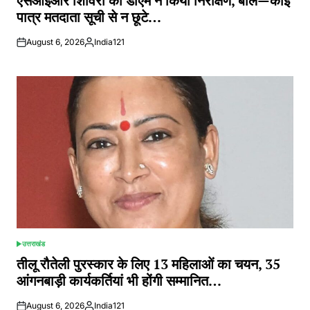
एसआईआर शिविरों का डीएम ने किया निरीक्षण, बोले—कोई
पात्र मतदाता सूची से न छूटे…
August 6, 2026
India121
Posted
by
उत्तराखंड
POSTED
IN
तीलू रौतेली पुरस्कार के लिए 13 महिलाओं का चयन, 35
आंगनबाड़ी कार्यकर्तियां भी होंगी सम्मानित…
August 6, 2026
India121