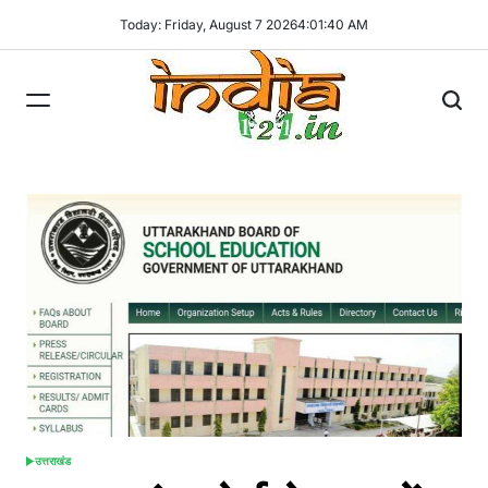
Skip
Today: Friday, August 7 2026
4
:
01
:
41
AM
to
content
India121
उत्तराखंड
POSTED
IN