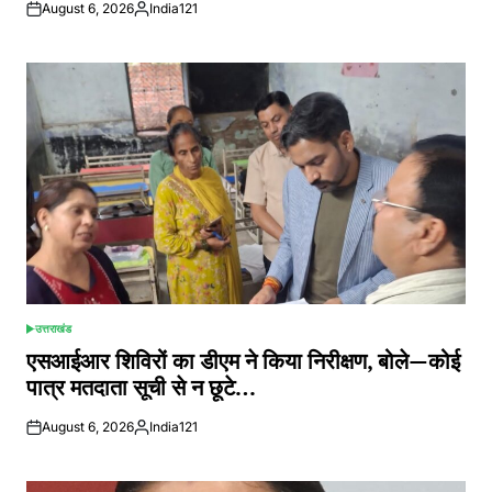
August 6, 2026
India121
Posted
by
उत्तराखंड
POSTED
IN
एसआईआर शिविरों का डीएम ने किया निरीक्षण, बोले—कोई
पात्र मतदाता सूची से न छूटे…
August 6, 2026
India121
Posted
by