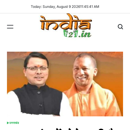
Skip
Today: Sunday, August 9 2026
11
:
45
:
42
AM
to
content
India121
उत्तराखंड
POSTED
IN