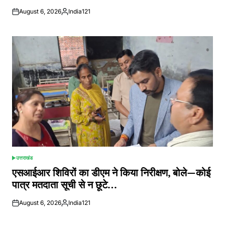
August 6, 2026
India121
Posted
by
उत्तराखंड
POSTED
IN
एसआईआर शिविरों का डीएम ने किया निरीक्षण, बोले—कोई
पात्र मतदाता सूची से न छूटे…
August 6, 2026
India121
Posted
by