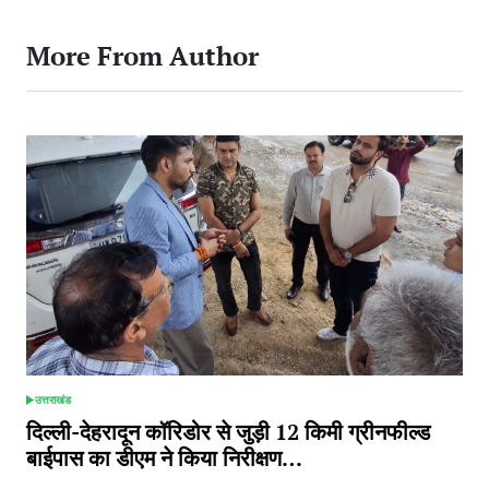
More From Author
उत्तराखंड
POSTED
IN
दिल्ली-देहरादून कॉरिडोर से जुड़ी 12 किमी ग्रीनफील्ड
बाईपास का डीएम ने किया निरीक्षण…