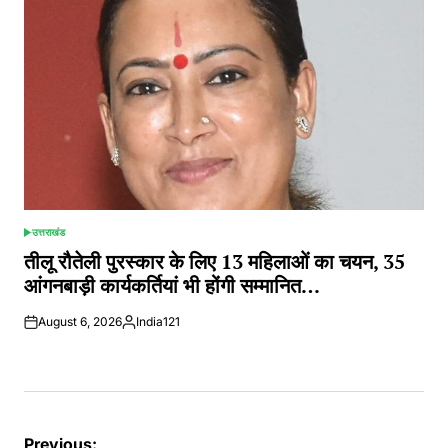
उत्तराखंड
POSTED
IN
तीलू रौतेली पुरस्कार के लिए 13 महिलाओं का चयन, 35
आंगनबाड़ी कार्यकर्तियां भी होंगी सम्मानित…
August 6, 2026
India121
Posted
by
Post
Previous: