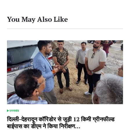
You May Also Like
उत्तराखंड
POSTED
IN
दिल्ली-देहरादून कॉरिडोर से जुड़ी 12 किमी ग्रीनफील्ड
बाईपास का डीएम ने किया निरीक्षण…