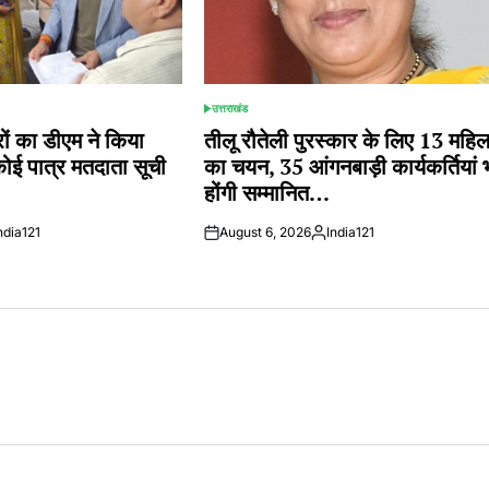
उत्तराखंड
POSTED
IN
 का डीएम ने किया
तीलू रौतेली पुरस्कार के लिए 13 महि
कोई पात्र मतदाता सूची
का चयन, 35 आंगनबाड़ी कार्यकर्तियां 
होंगी सम्मानित…
ndia121
August 6, 2026
India121
ted
Posted
by