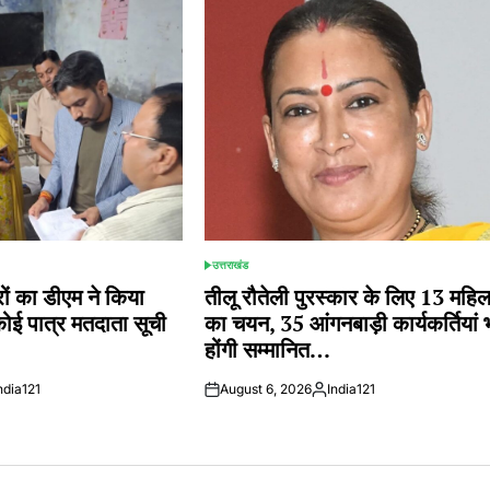
उत्तराखंड
POSTED
IN
 का डीएम ने किया
तीलू रौतेली पुरस्कार के लिए 13 महि
कोई पात्र मतदाता सूची
का चयन, 35 आंगनबाड़ी कार्यकर्तियां 
होंगी सम्मानित…
ndia121
August 6, 2026
India121
ted
Posted
by