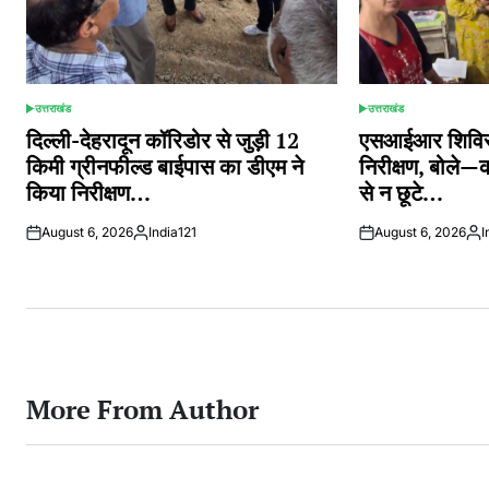
उत्तराखंड
उत्तराखंड
POSTED
POSTED
IN
IN
दिल्ली-देहरादून कॉरिडोर से जुड़ी 12
एसआईआर शिविरों
किमी ग्रीनफील्ड बाईपास का डीएम ने
निरीक्षण, बोले—
किया निरीक्षण…
से न छूटे…
August 6, 2026
India121
August 6, 2026
I
Posted
Pos
by
by
More From Author