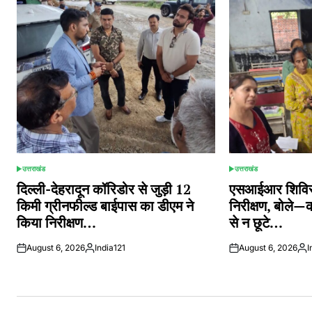
उत्तराखंड
उत्तराखंड
POSTED
POSTED
IN
IN
दिल्ली-देहरादून कॉरिडोर से जुड़ी 12
एसआईआर शिविरों
किमी ग्रीनफील्ड बाईपास का डीएम ने
निरीक्षण, बोले—
किया निरीक्षण…
से न छूटे…
August 6, 2026
India121
August 6, 2026
I
Posted
Pos
by
by