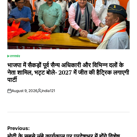
उत्तराखंड
POSTED
IN
भाजपा में सैकड़ों पूर्व सैन्य अधिकारी और विभिन्न दलों के
नेता शामिल, भट्ट बोले- 2027 में जीत की हैट्रिक लगाएगी
पार्टी
August 9, 2026
India121
Posted
by
Post
Previous:
मोदी के सबसे लंबे कार्यकाल पर प्रदेशभर में होंगे विशेष