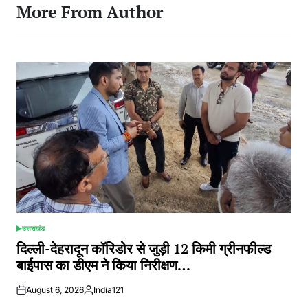
More From Author
उत्तराखंड
POSTED
IN
दिल्ली-देहरादून कॉरिडोर से जुड़ी 12 किमी ग्रीनफील्ड
बाईपास का डीएम ने किया निरीक्षण…
August 6, 2026
India121
Posted
by