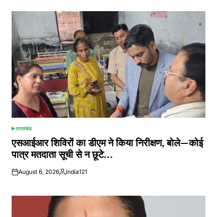
उत्तराखंड
POSTED
IN
एसआईआर शिविरों का डीएम ने किया निरीक्षण, बोले—कोई
पात्र मतदाता सूची से न छूटे…
August 6, 2026
India121
Posted
by