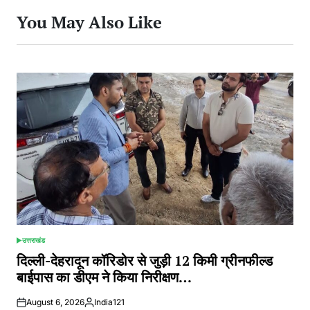
You May Also Like
उत्तराखंड
POSTED
IN
दिल्ली-देहरादून कॉरिडोर से जुड़ी 12 किमी ग्रीनफील्ड
बाईपास का डीएम ने किया निरीक्षण…
August 6, 2026
India121
Posted