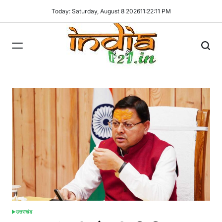
Skip
Today: Saturday, August 8 2026
11
:
22
:
11
PM
to
content
India121
उत्तराखंड
POSTED
IN