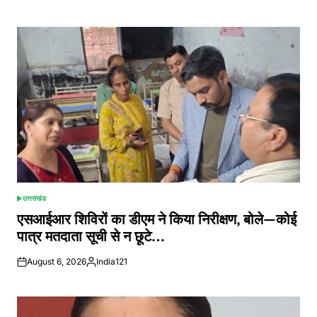
by
उत्तराखंड
POSTED
IN
एसआईआर शिविरों का डीएम ने किया निरीक्षण, बोले—कोई
पात्र मतदाता सूची से न छूटे…
August 6, 2026
India121
Posted
by