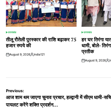
उत्तराखंड
उत्तराखंड
POSTED
POSTED
IN
IN
तीलू रौतेली पुरस्कार की राशि बढ़ाकर 75
हर घर तिरंगा यात
हजार रुपये की
धामी, बोले- तिरं
प्रतीक
August 9, 2026
India121
Posted
August 9, 2026
I
by
Pos
by
Post
Previous:
navigation
आज शाम थम जाएगा चुनाव प्रचार, हल्द्वानी में सीएम धामी-सच
पायलट करेंगे शक्ति प्रदर्शन…