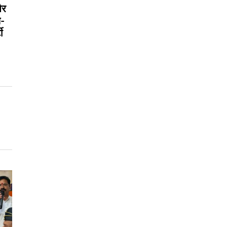
और
े-
ी