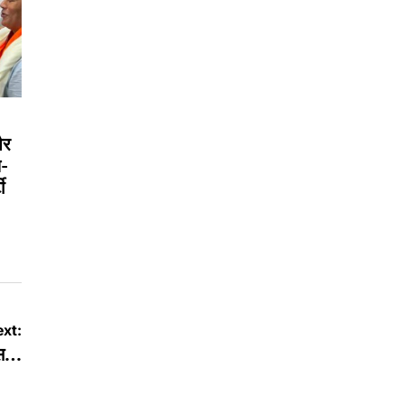
और
े-
ी
xt:
सेस…