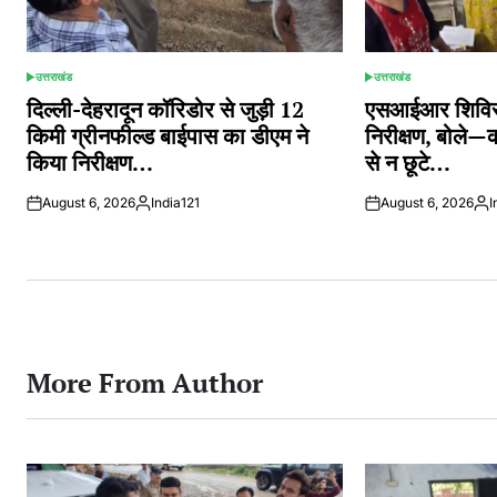
उत्तराखंड
उत्तराखंड
POSTED
POSTED
IN
IN
दिल्ली-देहरादून कॉरिडोर से जुड़ी 12
एसआईआर शिविरों
किमी ग्रीनफील्ड बाईपास का डीएम ने
निरीक्षण, बोले—
किया निरीक्षण…
से न छूटे…
August 6, 2026
India121
August 6, 2026
I
Posted
Pos
by
by
More From Author