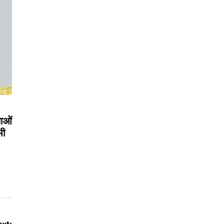
लाओं
भी
xt: