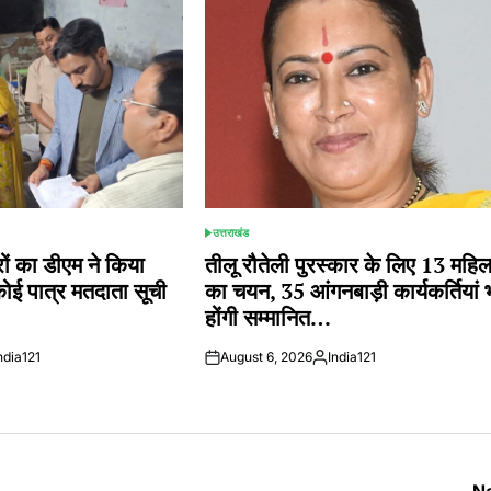
उत्तराखंड
POSTED
IN
 का डीएम ने किया
तीलू रौतेली पुरस्कार के लिए 13 महि
कोई पात्र मतदाता सूची
का चयन, 35 आंगनबाड़ी कार्यकर्तियां 
होंगी सम्मानित…
ndia121
August 6, 2026
India121
ted
Posted
by
Ne