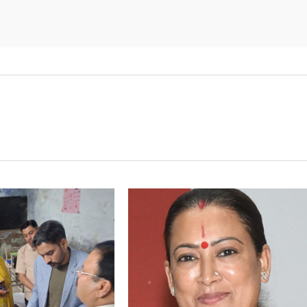
्मानित…
फुल