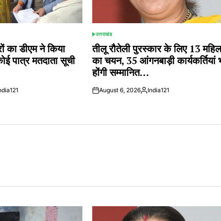
उत्तराखंड
POSTED
IN
 का डीएम ने किया
तीलू रौतेली पुरस्कार के लिए 13 महि
कोई पात्र मतदाता सूची
का चयन, 35 आंगनबाड़ी कार्यकर्तियां 
होंगी सम्मानित…
ndia121
August 6, 2026
India121
ted
Posted
by