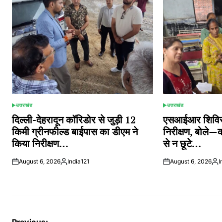
उत्तराखंड
उत्तराखंड
POSTED
POSTED
IN
IN
दिल्ली-देहरादून कॉरिडोर से जुड़ी 12
एसआईआर शिविरों
किमी ग्रीनफील्ड बाईपास का डीएम ने
निरीक्षण, बोले—
किया निरीक्षण…
से न छूटे…
August 6, 2026
India121
August 6, 2026
I
Posted
Pos
by
by
Previous: