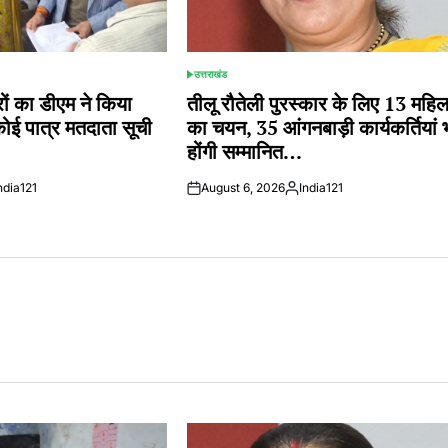
उत्तराखंड
POSTED
IN
 का डीएम ने किया
तीलू रौतेली पुरस्कार के लिए 13 महि
कोई पात्र मतदाता सूची
का चयन, 35 आंगनबाड़ी कार्यकर्तियां 
होंगी सम्मानित…
ndia121
August 6, 2026
India121
ted
Posted
by