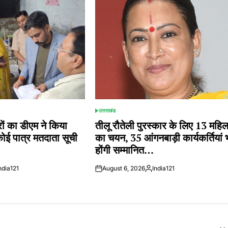
उत्तराखंड
POSTED
IN
 का डीएम ने किया
तीलू रौतेली पुरस्कार के लिए 13 महि
कोई पात्र मतदाता सूची
का चयन, 35 आंगनबाड़ी कार्यकर्तियां 
होंगी सम्मानित…
ndia121
August 6, 2026
India121
ted
Posted
by