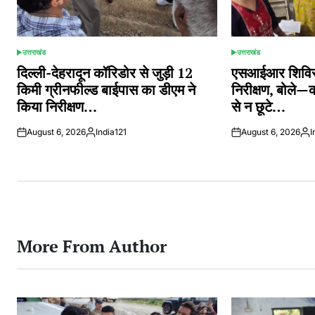
उत्तराखंड
उत्तराखंड
POSTED
POSTED
IN
IN
दिल्ली-देहरादून कॉरिडोर से जुड़ी 12
एसआईआर शिविरों
किमी ग्रीनफील्ड बाईपास का डीएम ने
निरीक्षण, बोले—
किया निरीक्षण…
से न छूटे…
August 6, 2026
India121
August 6, 2026
I
Posted
Pos
by
by
More From Author