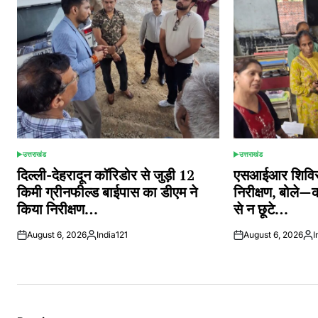
उत्तराखंड
उत्तराखंड
POSTED
POSTED
IN
IN
दिल्ली-देहरादून कॉरिडोर से जुड़ी 12
एसआईआर शिविरों
किमी ग्रीनफील्ड बाईपास का डीएम ने
निरीक्षण, बोले—
किया निरीक्षण…
से न छूटे…
August 6, 2026
India121
August 6, 2026
I
Posted
Pos
by
by