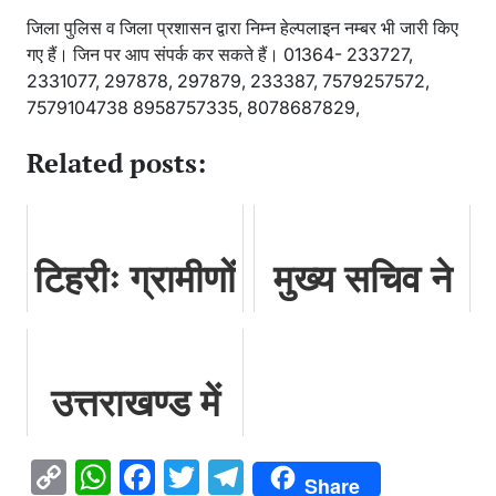
जिला पुलिस व जिला प्रशासन द्वारा निम्न हेल्पलाइन नम्बर भी जारी किए
गए हैं। जिन पर आप संपर्क कर सकते हैं। 01364- 233727,
2331077, 297878, 297879, 233387, 7579257572,
7579104738 8958757335, 8078687829,
Related posts:
टिहरीः ग्रामीणों
मुख्य सचिव ने
ने इस मांग को
कार्यस्थल पर
लेकर किया
यौन उत्पीड़न से
उत्तराखण्ड में
अनिश्चितकालीन
सम्बन्धित
समूह ‘ग’ के
धरना शुरू,
शिकायतों के
Copy
WhatsApp
Facebook
Twitter
Telegram
Share