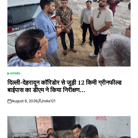
उत्तराखंड
POSTED
IN
दिल्ली-देहरादून कॉरिडोर से जुड़ी 12 किमी ग्रीनफील्ड
बाईपास का डीएम ने किया निरीक्षण…
August 6, 2026
India121
Posted
by