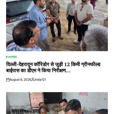
उत्तराखंड
POSTED
IN
दिल्ली-देहरादून कॉरिडोर से जुड़ी 12 किमी ग्रीनफील्ड
बाईपास का डीएम ने किया निरीक्षण…
August 6, 2026
India121
Posted
by