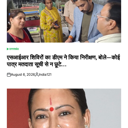
उत्तराखंड
POSTED
IN
एसआईआर शिविरों का डीएम ने किया निरीक्षण, बोले—कोई
पात्र मतदाता सूची से न छूटे…
August 6, 2026
India121
Posted
by