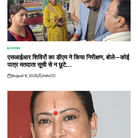
उत्तराखंड
POSTED
IN
एसआईआर शिविरों का डीएम ने किया निरीक्षण, बोले—कोई
पात्र मतदाता सूची से न छूटे…
August 6, 2026
India121
Posted
by