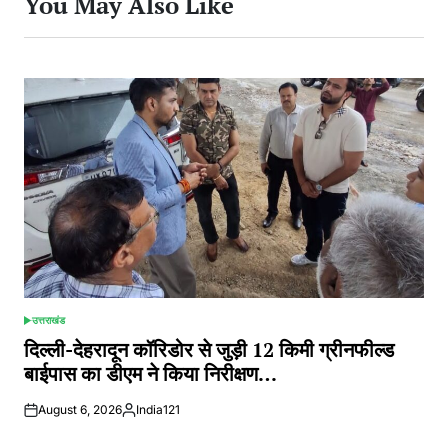
You May Also Like
उत्तराखंड
POSTED
IN
दिल्ली-देहरादून कॉरिडोर से जुड़ी 12 किमी ग्रीनफील्ड
बाईपास का डीएम ने किया निरीक्षण…
August 6, 2026
India121
Posted
by