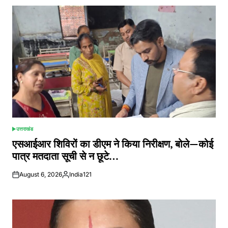
उत्तराखंड
POSTED
IN
एसआईआर शिविरों का डीएम ने किया निरीक्षण, बोले—कोई
पात्र मतदाता सूची से न छूटे…
August 6, 2026
India121
Posted
by