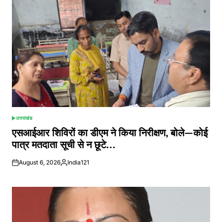
उत्तराखंड
POSTED
IN
एसआईआर शिविरों का डीएम ने किया निरीक्षण, बोले—कोई
पात्र मतदाता सूची से न छूटे…
August 6, 2026
India121
Posted
by