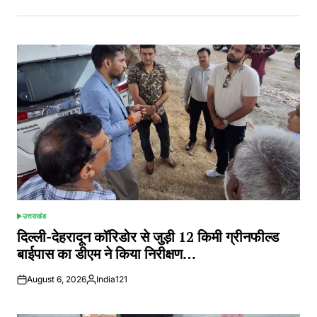
उत्तराखंड
POSTED
IN
दिल्ली-देहरादून कॉरिडोर से जुड़ी 12 किमी ग्रीनफील्ड
बाईपास का डीएम ने किया निरीक्षण…
August 6, 2026
India121
Posted
by