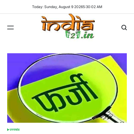
Skip
Today: Sunday, August 9 2026
5
:
30
:
03
AM
to
content
India121
उत्तराखंड
POSTED