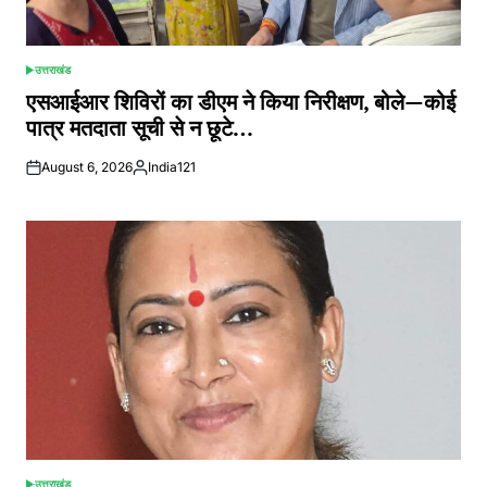
उत्तराखंड
POSTED
IN
एसआईआर शिविरों का डीएम ने किया निरीक्षण, बोले—कोई
पात्र मतदाता सूची से न छूटे…
August 6, 2026
India121
Posted
by
उत्तराखंड