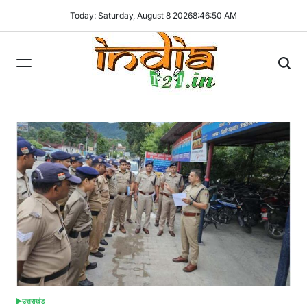
Skip
Today: Saturday, August 8 2026
8
:
46
:
51
AM
to
content
India121
उत्तराखंड
POSTED