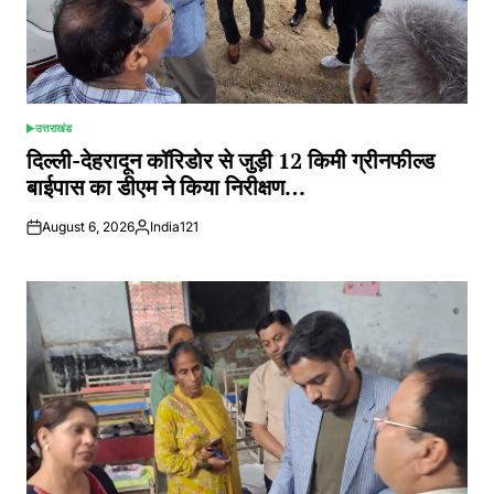
उत्तराखंड
POSTED
IN
दिल्ली-देहरादून कॉरिडोर से जुड़ी 12 किमी ग्रीनफील्ड
बाईपास का डीएम ने किया निरीक्षण…
August 6, 2026
India121
Posted
by