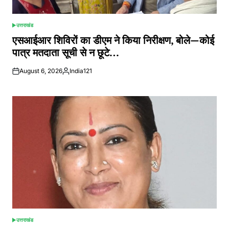
उत्तराखंड
POSTED
IN
एसआईआर शिविरों का डीएम ने किया निरीक्षण, बोले—कोई
पात्र मतदाता सूची से न छूटे…
August 6, 2026
India121
Posted
by
उत्तराखंड
POSTED