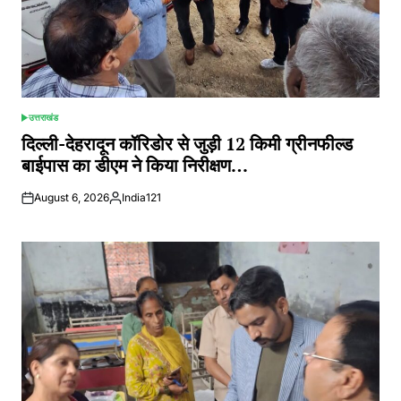
उत्तराखंड
POSTED
IN
दिल्ली-देहरादून कॉरिडोर से जुड़ी 12 किमी ग्रीनफील्ड
बाईपास का डीएम ने किया निरीक्षण…
August 6, 2026
India121
Posted
by