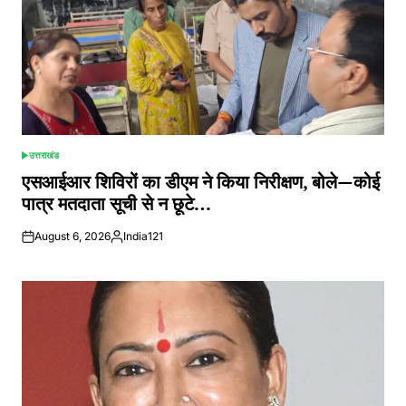
उत्तराखंड
POSTED
IN
एसआईआर शिविरों का डीएम ने किया निरीक्षण, बोले—कोई
पात्र मतदाता सूची से न छूटे…
August 6, 2026
India121
Posted
by