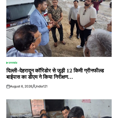
उत्तराखंड
POSTED
IN
दिल्ली-देहरादून कॉरिडोर से जुड़ी 12 किमी ग्रीनफील्ड
बाईपास का डीएम ने किया निरीक्षण…
August 6, 2026
India121
Posted
by