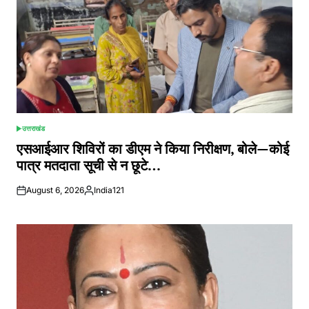
उत्तराखंड
POSTED
IN
एसआईआर शिविरों का डीएम ने किया निरीक्षण, बोले—कोई
पात्र मतदाता सूची से न छूटे…
August 6, 2026
India121
Posted
by