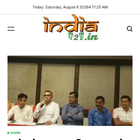
Skip
Today: Saturday, August 8 2026
4
:
17
:
26
AM
to
content
India121
उत्तराखंड
POSTED
IN