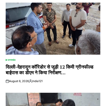
उत्तराखंड
POSTED
IN
दिल्ली-देहरादून कॉरिडोर से जुड़ी 12 किमी ग्रीनफील्ड
बाईपास का डीएम ने किया निरीक्षण…
August 6, 2026
India121
Posted
by