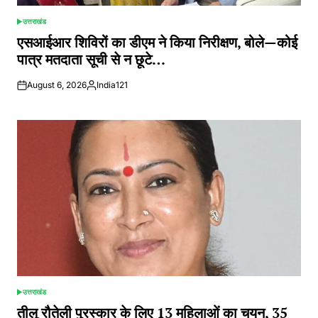
उत्तराखंड
POSTED
IN
एसआईआर शिविरों का डीएम ने किया निरीक्षण, बोले—कोई
पात्र मतदाता सूची से न छूटे…
August 6, 2026
India121
Posted
by
उत्तराखंड
POSTED
IN
तीलू रौतेली पुरस्कार के लिए 13 महिलाओं का चयन, 35