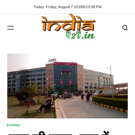
Skip
Today: Friday, August 7 2026
9
:
23
:
41
PM
to
content
India121
उत्तराखंड
POSTED
IN