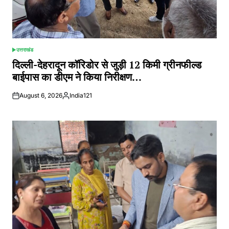
उत्तराखंड
POSTED
IN
दिल्ली-देहरादून कॉरिडोर से जुड़ी 12 किमी ग्रीनफील्ड
बाईपास का डीएम ने किया निरीक्षण…
August 6, 2026
India121
Posted
by