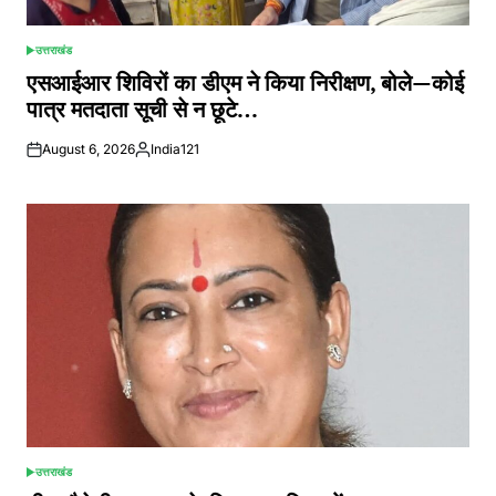
उत्तराखंड
POSTED
IN
एसआईआर शिविरों का डीएम ने किया निरीक्षण, बोले—कोई
पात्र मतदाता सूची से न छूटे…
August 6, 2026
India121
Posted
by
उत्तराखंड
POSTED
IN