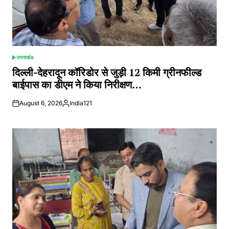
उत्तराखंड
POSTED
IN
दिल्ली-देहरादून कॉरिडोर से जुड़ी 12 किमी ग्रीनफील्ड
बाईपास का डीएम ने किया निरीक्षण…
August 6, 2026
India121
Posted
by