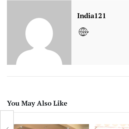
कॉरिडोर…
100T
India121
डम
SK
पे
You May Also Like