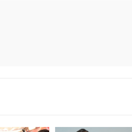
 माइनिंग
की
्प ट्रक
प्रदेशवासियों
T130S
को शुभकामनाएं
श किया
दी…