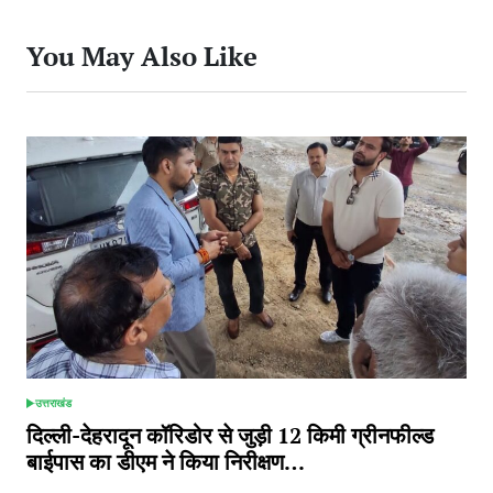
You May Also Like
उत्तराखंड
POSTED
IN
दिल्ली-देहरादून कॉरिडोर से जुड़ी 12 किमी ग्रीनफील्ड
बाईपास का डीएम ने किया निरीक्षण…