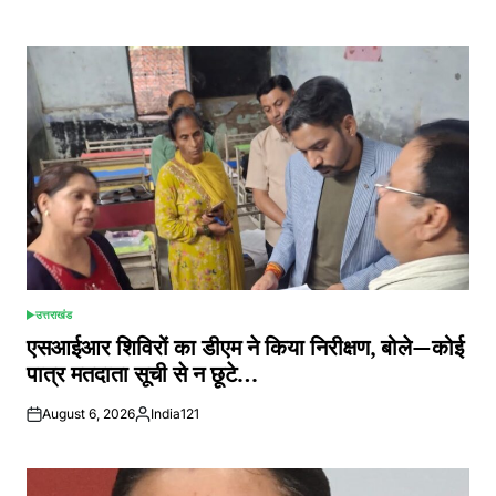
Posted
by
उत्तराखंड
POSTED
IN
एसआईआर शिविरों का डीएम ने किया निरीक्षण, बोले—कोई
पात्र मतदाता सूची से न छूटे…
August 6, 2026
India121
Posted
by