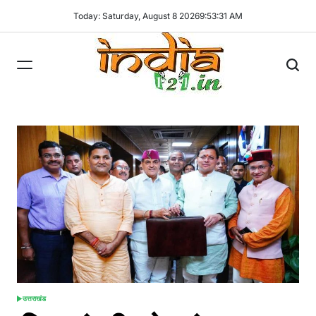
Skip
Today: Saturday, August 8 2026
9
:
53
:
32
AM
to
content
India121
उत्तराखंड
POSTED
IN