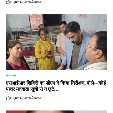
August 6, 2026
India121
Posted
by
उत्तराखंड
POSTED
IN
एसआईआर शिविरों का डीएम ने किया निरीक्षण, बोले—कोई
पात्र मतदाता सूची से न छूटे…
August 6, 2026
India121
Posted
by