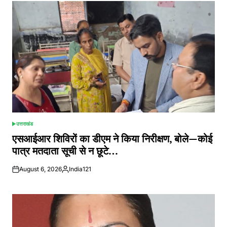
उत्तराखंड
POSTED
IN
एसआईआर शिविरों का डीएम ने किया निरीक्षण, बोले—कोई
पात्र मतदाता सूची से न छूटे…
August 6, 2026
India121
Posted
by