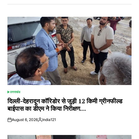
उत्तराखंड
POSTED
IN
दिल्ली-देहरादून कॉरिडोर से जुड़ी 12 किमी ग्रीनफील्ड
बाईपास का डीएम ने किया निरीक्षण…
August 6, 2026
India121
Posted
by