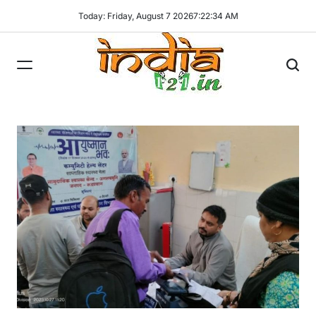
Skip
Today: Friday, August 7 2026
7
:
22
:
35
AM
to
content
India121