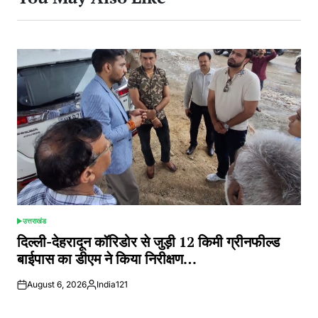
उत्तराखंड
POSTED
IN
दिल्ली-देहरादून कॉरिडोर से जुड़ी 12 किमी ग्रीनफील्ड
बाईपास का डीएम ने किया निरीक्षण…
August 6, 2026
India121
Posted
by