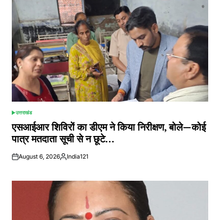
उत्तराखंड
POSTED
IN
एसआईआर शिविरों का डीएम ने किया निरीक्षण, बोले—कोई
पात्र मतदाता सूची से न छूटे…
August 6, 2026
India121
Posted
by