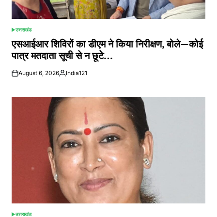
उत्तराखंड
POSTED
IN
एसआईआर शिविरों का डीएम ने किया निरीक्षण, बोले—कोई
पात्र मतदाता सूची से न छूटे…
August 6, 2026
India121
Posted
by
उत्तराखंड
POSTED