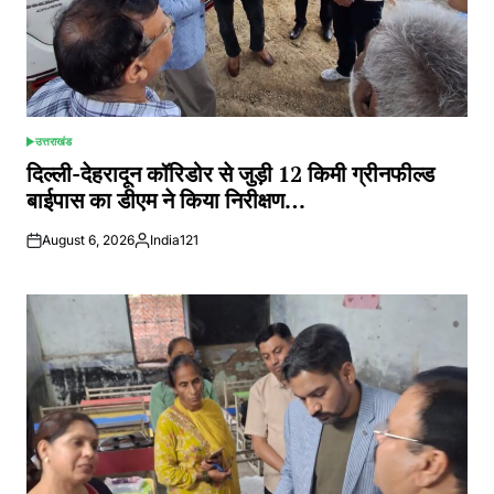
उत्तराखंड
POSTED
IN
दिल्ली-देहरादून कॉरिडोर से जुड़ी 12 किमी ग्रीनफील्ड
बाईपास का डीएम ने किया निरीक्षण…
August 6, 2026
India121
Posted
by