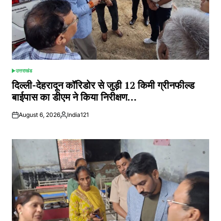
उत्तराखंड
POSTED
IN
दिल्ली-देहरादून कॉरिडोर से जुड़ी 12 किमी ग्रीनफील्ड
बाईपास का डीएम ने किया निरीक्षण…
August 6, 2026
India121
Posted
by