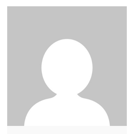
‘प्रो’ वैल्‍यू वादे
में डाल
क...
बचाया…