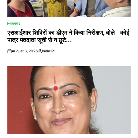
उत्तराखंड
POSTED
IN
एसआईआर शिविरों का डीएम ने किया निरीक्षण, बोले—कोई
पात्र मतदाता सूची से न छूटे…
August 6, 2026
India121
Posted
by