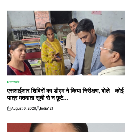
by
उत्तराखंड
POSTED
IN
एसआईआर शिविरों का डीएम ने किया निरीक्षण, बोले—कोई
पात्र मतदाता सूची से न छूटे…
August 6, 2026
India121
Posted
by