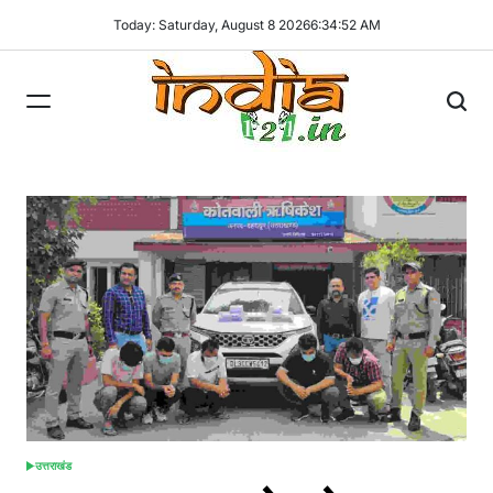
Skip
Today: Saturday, August 8 2026
6
:
34
:
53
AM
to
content
India121
उत्तराखंड
POSTED
IN