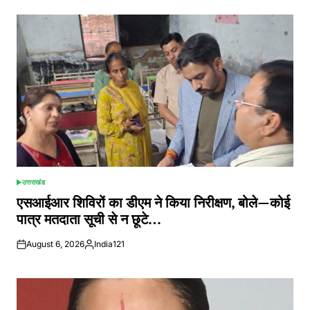
उत्तराखंड
POSTED
IN
एसआईआर शिविरों का डीएम ने किया निरीक्षण, बोले—कोई
पात्र मतदाता सूची से न छूटे…
August 6, 2026
India121
Posted
by