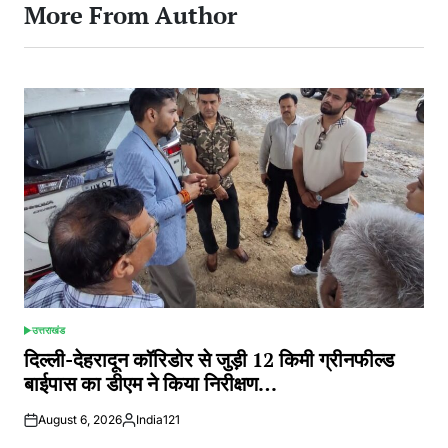
More From Author
उत्तराखंड
POSTED
IN
दिल्ली-देहरादून कॉरिडोर से जुड़ी 12 किमी ग्रीनफील्ड
बाईपास का डीएम ने किया निरीक्षण…
August 6, 2026
India121
Posted
by