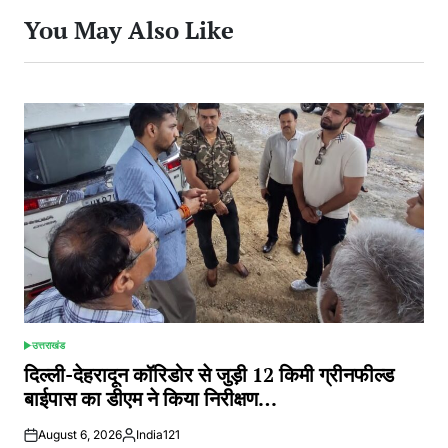
You May Also Like
उत्तराखंड
POSTED
IN
दिल्ली-देहरादून कॉरिडोर से जुड़ी 12 किमी ग्रीनफील्ड
बाईपास का डीएम ने किया निरीक्षण…
August 6, 2026
India121
Posted