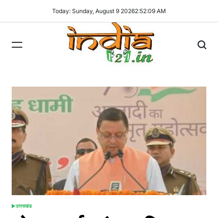
Skip
Today: Sunday, August 9 2026
2
:
52
:
10
AM
to
content
India121
उत्तराखंड
POSTED
IN