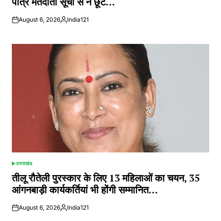
पात्र मतदाता सूची से न छूटे…
August 6, 2026
India121
Posted
by
उत्तराखंड
POSTED
IN
तीलू रौतेली पुरस्कार के लिए 13 महिलाओं का चयन, 35
आंगनबाड़ी कार्यकर्तियां भी होंगी सम्मानित…
August 6, 2026
India121
Posted
by