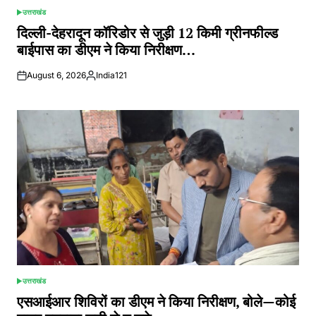
उत्तराखंड
POSTED
IN
दिल्ली-देहरादून कॉरिडोर से जुड़ी 12 किमी ग्रीनफील्ड
बाईपास का डीएम ने किया निरीक्षण…
August 6, 2026
India121
Posted
by
उत्तराखंड
POSTED
IN
एसआईआर शिविरों का डीएम ने किया निरीक्षण, बोले—कोई