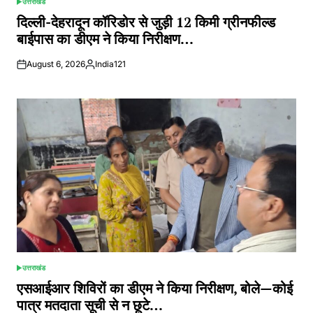
उत्तराखंड
POSTED
IN
दिल्ली-देहरादून कॉरिडोर से जुड़ी 12 किमी ग्रीनफील्ड
बाईपास का डीएम ने किया निरीक्षण…
August 6, 2026
India121
Posted
by
उत्तराखंड
POSTED
IN
एसआईआर शिविरों का डीएम ने किया निरीक्षण, बोले—कोई
पात्र मतदाता सूची से न छूटे…