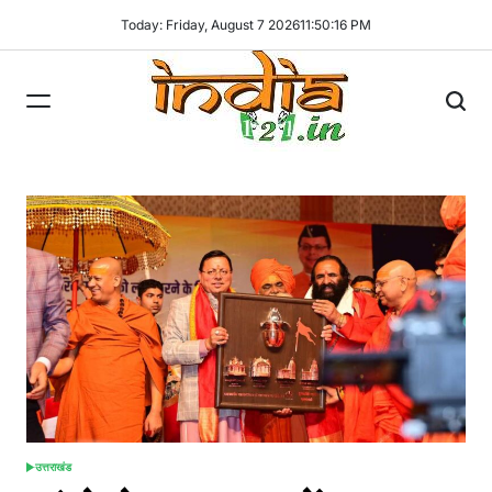
Skip
Today: Friday, August 7 2026
11
:
50
:
17
PM
to
content
India121
उत्तराखंड
POSTED
IN