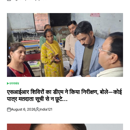
Posted
by
उत्तराखंड
POSTED
IN
एसआईआर शिविरों का डीएम ने किया निरीक्षण, बोले—कोई
पात्र मतदाता सूची से न छूटे…
August 6, 2026
India121
Posted
by