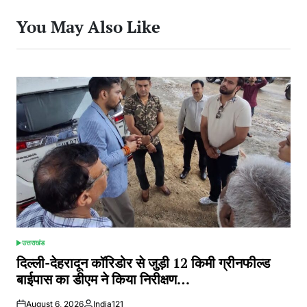
You May Also Like
उत्तराखंड
POSTED
IN
दिल्ली-देहरादून कॉरिडोर से जुड़ी 12 किमी ग्रीनफील्ड
बाईपास का डीएम ने किया निरीक्षण…
August 6, 2026
India121