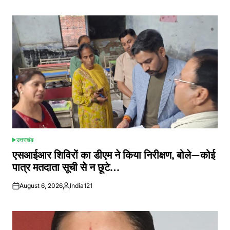
by
उत्तराखंड
POSTED
IN
एसआईआर शिविरों का डीएम ने किया निरीक्षण, बोले—कोई
पात्र मतदाता सूची से न छूटे…
August 6, 2026
India121
Posted
by