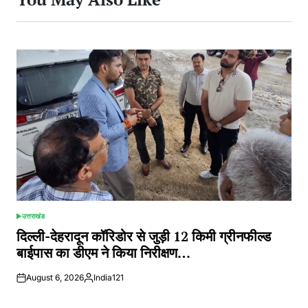
उत्तराखंड
POSTED
IN
दिल्ली-देहरादून कॉरिडोर से जुड़ी 12 किमी ग्रीनफील्ड
बाईपास का डीएम ने किया निरीक्षण…
August 6, 2026
India121
Posted
by