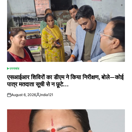
उत्तराखंड
POSTED
IN
एसआईआर शिविरों का डीएम ने किया निरीक्षण, बोले—कोई
पात्र मतदाता सूची से न छूटे…
August 6, 2026
India121
Posted
by