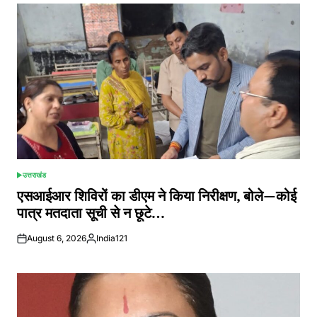
उत्तराखंड
POSTED
IN
एसआईआर शिविरों का डीएम ने किया निरीक्षण, बोले—कोई
पात्र मतदाता सूची से न छूटे…
August 6, 2026
India121
Posted
by