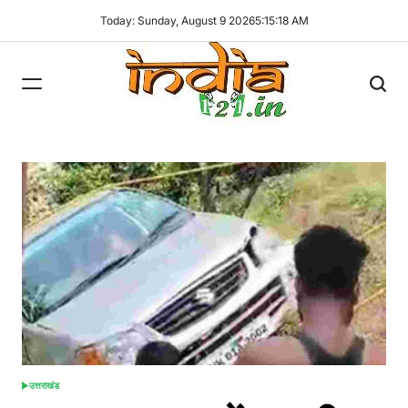
Skip
Today: Sunday, August 9 2026
5
:
15
:
19
AM
to
content
India121
उत्तराखंड
POSTED
IN