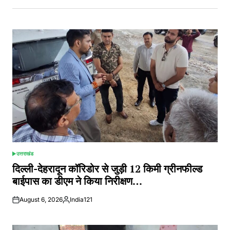
उत्तराखंड
POSTED
IN
दिल्ली-देहरादून कॉरिडोर से जुड़ी 12 किमी ग्रीनफील्ड
बाईपास का डीएम ने किया निरीक्षण…
August 6, 2026
India121
Posted
by