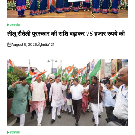
उत्तराखंड
POSTED
IN
तीलू रौतेली पुरस्कार की राशि बढ़ाकर 75 हजार रुपये की
August 9, 2026
India121
Posted
by
उत्तराखंड
POSTED